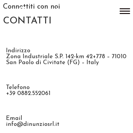
Connettiti con noi
Contatti
Home
CONTATTI
Home
»
Contatti
Chi siamo
Prodotti
Indirizzo
Zona Industriale S.P. 142-km 42+778 – 71010
Shop
San Paolo di Civitate (FG) – Italy
News & Media
Lavora con noi
Telefono
+39 0882.552061
Catalogo
Contatti
Email
info@dinunziosrl.it