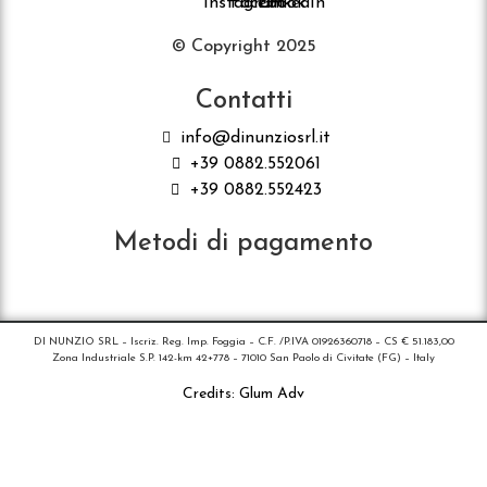
© Copyright 2025
Contatti
info@dinunziosrl.it
+39 0882.552061
+39 0882.552423
Metodi di pagamento
DI NUNZIO SRL – Iscriz. Reg. Imp. Foggia – C.F. /P.IVA 01926360718 – CS € 51.183,00
Zona Industriale S.P. 142-km 42+778 – 71010 San Paolo di Civitate (FG) – Italy
Credits:
Glum Adv