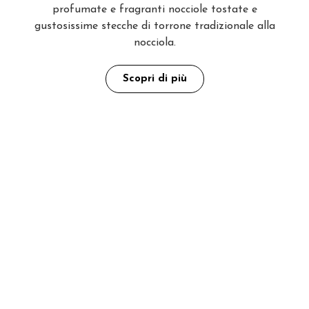
profumate e fragranti nocciole tostate e
gustosissime stecche di torrone tradizionale alla
nocciola.
Scopri di più
Dal Tavoliere delle Puglie
al resto del Mondo coltiviamo
e scegliamo solo i prodotti migliori