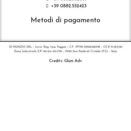
+39 0882.552423
Metodi di pagamento
DI NUNZIO SRL – Iscriz. Reg. Imp. Foggia – C.F. /P.IVA 01926360718 – CS € 51.183,00
Zona Industriale S.P. 142-km 42+778 – 71010 San Paolo di Civitate (FG) – Italy
Credits:
Glum Adv