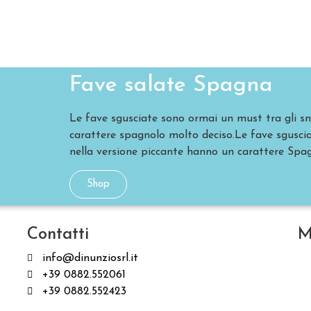
Fave salate Spagna
Le fave sgusciate sono ormai un must tra gli sn
carattere spagnolo molto deciso.Le fave sgusci
nella versione piccante hanno un carattere Spag
Shop
Contatti
M
info@dinunziosrl.it
+39 0882.552061
+39 0882.552423