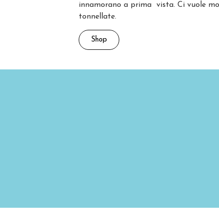
innamorano a prima vista. Ci vuole mo
tonnellate.
Shop