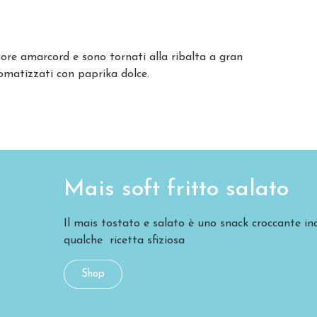
pore amarcord e sono tornati alla ribalta a gran
romatizzati con paprika dolce.
Mais soft fritto salato
Il mais tostato e salato è uno snack croccante ind
qualche ricetta sfiziosa
Shop