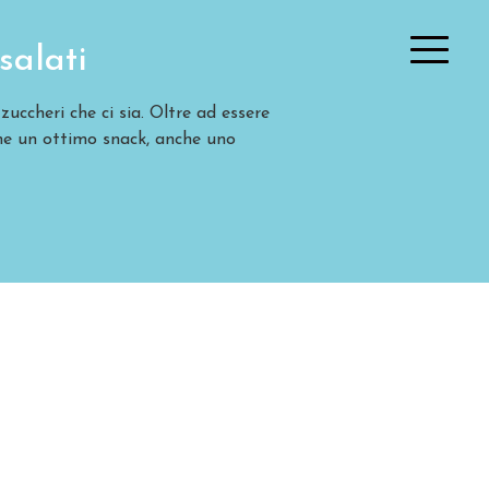
salati
zuccheri che ci sia. Oltre ad essere
Home
 che un ottimo snack, anche uno
Chi siamo
Prodotti
Shop
News & Media
Lavora con noi
Catalogo
Contatti