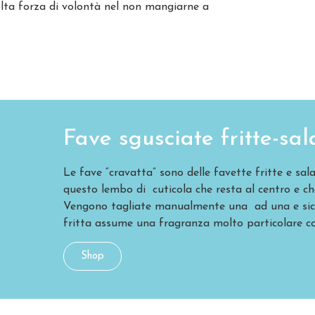
lta forza di volontà nel non mangiarne a
Fave sgusciate fritte-sal
Le fave “cravatta” sono delle favette fritte e sa
questo lembo di cuticola che resta al centro e c
Vengono tagliate manualmente una ad una e sicc
fritta assume una fragranza molto particolare c
Shop