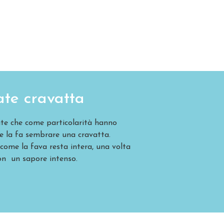
ate cravatta
late che come particolarità hanno
he la fa sembrare una cravatta.
ome la fava resta intera, una volta
on un sapore intenso.