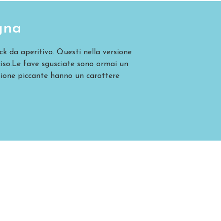
gna
k da aperitivo. Questi nella versione
iso.Le fave sgusciate sono ormai un
rsione piccante hanno un carattere