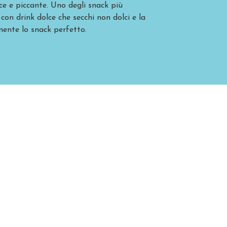
lce e piccante. Uno degli snack più
on drink dolce che secchi non dolci e la
mente lo snack perfetto.